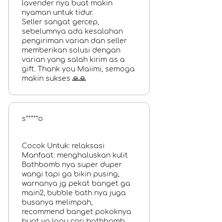
lavender nya buat makin
nyaman untuk tidur.
Seller sangat gercep,
sebelumnya ada kesalahan
pengiriman varian dan seller
memberikan solusi dengan
varian yang salah kirim as a
gift. Thank you Maiimi, semoga
makin sukses 🙏🙏
s*****o
Cocok Untuk: relaksasi
Manfaat: menghaluskan kulit
Bathbomb nya super duper
wangi tapi ga bikin pusing,
warnanya jg pekat banget ga
main2, bubble bath nya juga
busanya melimpah,
recommend banget pokoknya
buat yg lagu cari bathbomb