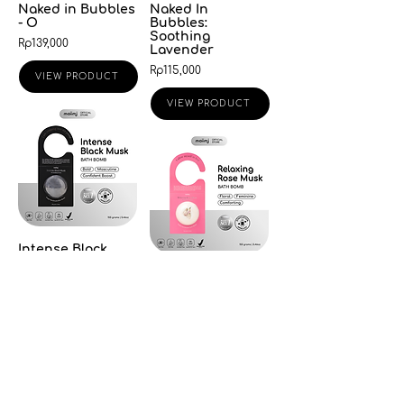
Naked in Bubbles
Naked In
- O
Bubbles:
Soothing
Rp139,000
Lavender
Rp115,000
VIEW PRODUCT
VIEW PRODUCT
Intense Black
Musk Bath Bomb
Relaxing Rose
Rp69,000
Musk Bath Bomb
Rp69,000
VIEW PRODUCT
VIEW PRODUCT