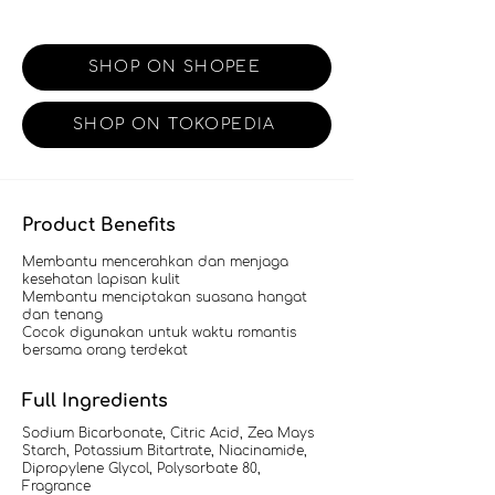
SHOP ON SHOPEE
SHOP ON TOKOPEDIA
Product Benefits
Membantu mencerahkan dan menjaga
kesehatan lapisan kulit
Membantu menciptakan suasana hangat
dan tenang
Cocok digunakan untuk waktu romantis
bersama orang terdekat
Full Ingredients
Sodium Bicarbonate, Citric Acid, Zea Mays
Starch, Potassium Bitartrate, Niacinamide,
Dipropylene Glycol, Polysorbate 80,
Fragrance