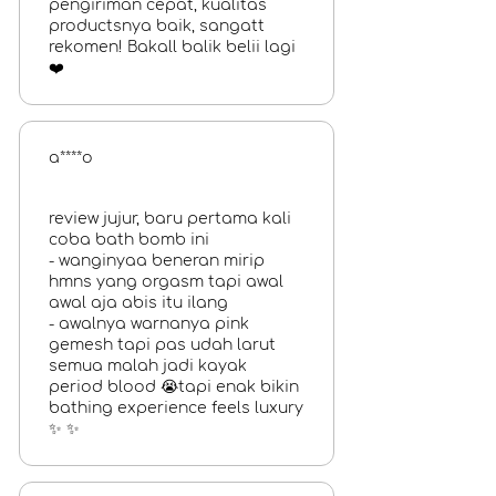
pengiriman cepat, kualitas
productsnya baik, sangatt
rekomen! Bakall balik belii lagi
❤️
a****o
review jujur, baru pertama kali
coba bath bomb ini
- wanginyaa beneran mirip
hmns yang orgasm tapi awal
awal aja abis itu ilang
- awalnya warnanya pink
gemesh tapi pas udah larut
semua malah jadi kayak
period blood 😭tapi enak bikin
bathing experience feels luxury
✨ ✨