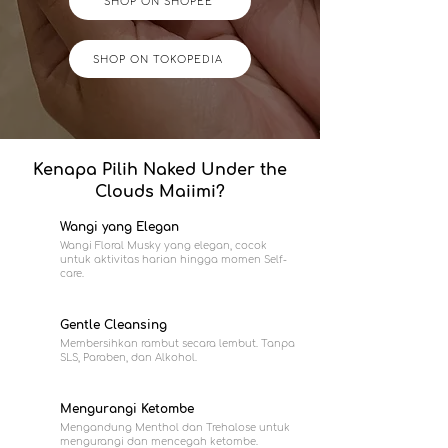
SHOP ON SHOPEE
SHOP ON TOKOPEDIA
Kenapa Pilih Naked Under the
Clouds Maiimi?
Wangi yang Elegan
Wangi Floral Musky yang elegan, cocok
untuk aktivitas harian hingga momen Self-
care.
Gentle Cleansing
Membersihkan rambut secara lembut. Tanpa
SLS, Paraben, dan Alkohol.
Mengurangi Ketombe
Mengandung Menthol dan Trehalose untuk
mengurangi dan mencegah ketombe.