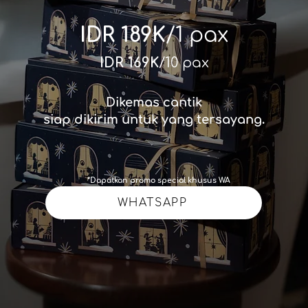
IDR 189K
/1 pax
IDR 169K
/10 pax
Dikemas cantik
siap dikirim untuk yang tersayang.
*Dapatkan promo special khusus WA
WHATSAPP