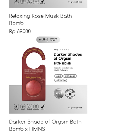
Relaxing Rose Musk Bath
Bomb
Harga
Rp 69.000
Darker Shade of Orgsm Bath
Bomb x HMNS