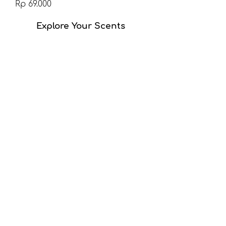
Harga
Rp 69.000
Explore Your Scents