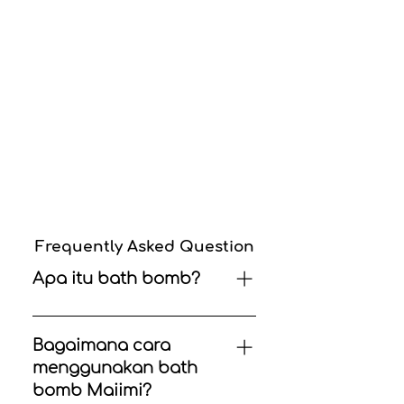
Frequently Asked Question
Apa itu bath bomb?
Bath bomb adalah produk
mandi yang dirancang untuk
Bagaimana cara
meningkatkan pengalaman
menggunakan bath
berendam. Dikenal karena
bomb Maiimi?