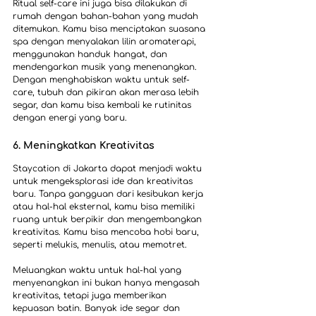
Ritual self-care ini juga bisa dilakukan di 
rumah dengan bahan-bahan yang mudah 
ditemukan. Kamu bisa menciptakan suasana 
spa dengan menyalakan lilin aromaterapi, 
menggunakan handuk hangat, dan 
mendengarkan musik yang menenangkan. 
Dengan menghabiskan waktu untuk self-
care, tubuh dan pikiran akan merasa lebih 
segar, dan kamu bisa kembali ke rutinitas 
dengan energi yang baru.
6. Meningkatkan Kreativitas
Staycation di Jakarta dapat menjadi waktu 
untuk mengeksplorasi ide dan kreativitas 
baru. Tanpa gangguan dari kesibukan kerja 
atau hal-hal eksternal, kamu bisa memiliki 
ruang untuk berpikir dan mengembangkan 
kreativitas. Kamu bisa mencoba hobi baru, 
seperti melukis, menulis, atau memotret.
Meluangkan waktu untuk hal-hal yang 
menyenangkan ini bukan hanya mengasah 
kreativitas, tetapi juga memberikan 
kepuasan batin. Banyak ide segar dan 